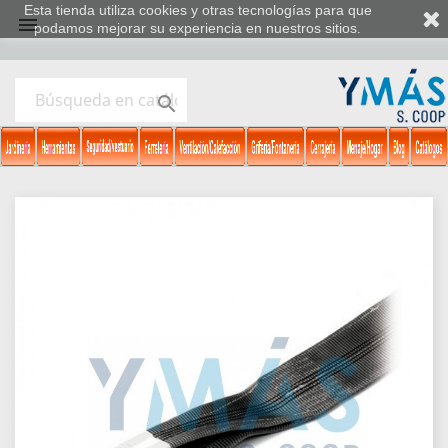
Esta tienda utiliza cookies y otras tecnologías para que

podamos mejorar su experiencia en nuestros sitios.
