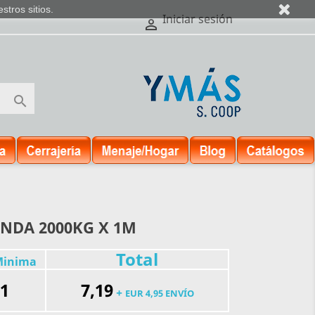
tros sitios.
Iniciar sesión


NDA 2000KG X 1M
Total
inima
1
7,19
+
EUR 4,95 ENVÍO