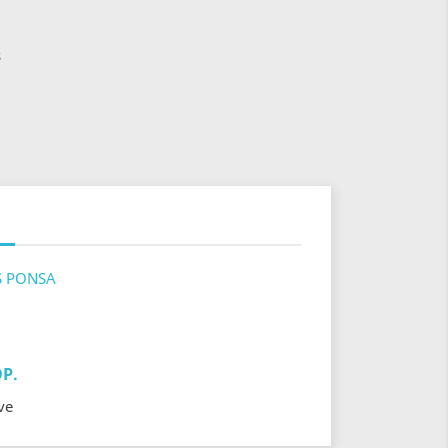
s
S PONSA
P.
ve