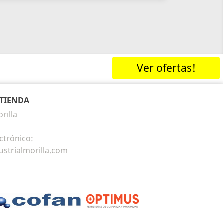
Ver ofertas!
 TIENDA
rilla
ctrónico:
ustrialmorilla.com