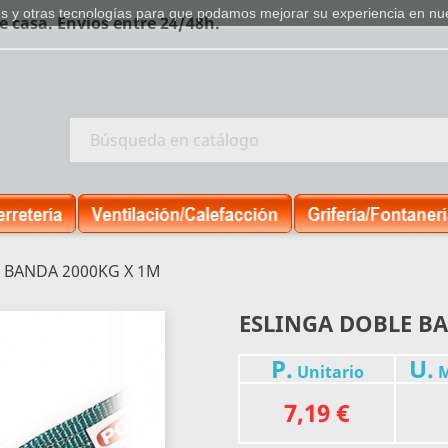
ies y otras tecnologías para que podamos mejorar su experiencia en nues
casa. Envíos entre 24/48h.
 BANDA 2000KG X 1M
ESLINGA DOBLE BA
P.
U.
Unitario
M
7,19 €